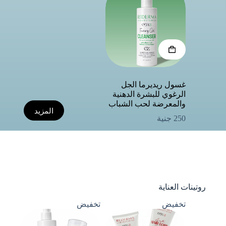
غسول ريديرما الجل
الرغوي للبشرة الدهنية
والمعرضة لحب الشباب
المزيد
250
جنية
روتينات العناية
تخفيض
تخفيض