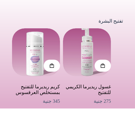
تفتيح البشرة
غسول ريديرما الكريمي
كريم ريديرما للتفتيح
للتفتيح
بمستخلص العرقسوس
275
جنية
345
جنية