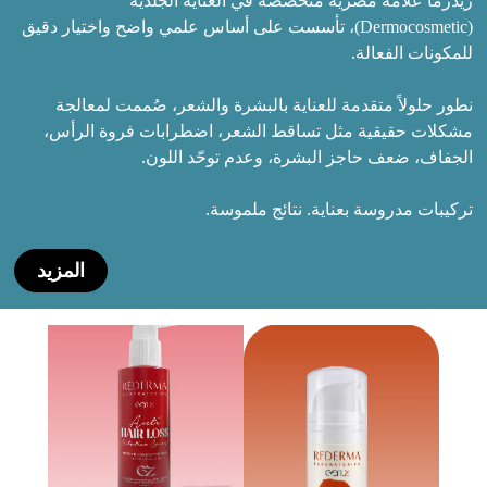
ريدرما علامة مصرية متخصصة في العناية الجلدية
(Dermocosmetic)، تأسست على أساس علمي واضح واختيار دقيق
للمكونات الفعالة.
نطور حلولاً متقدمة للعناية بالبشرة والشعر، صُممت لمعالجة
مشكلات حقيقية مثل تساقط الشعر، اضطرابات فروة الرأس،
الجفاف، ضعف حاجز البشرة، وعدم توحّد اللون.
تركيبات مدروسة بعناية. نتائج ملموسة.
المزيد