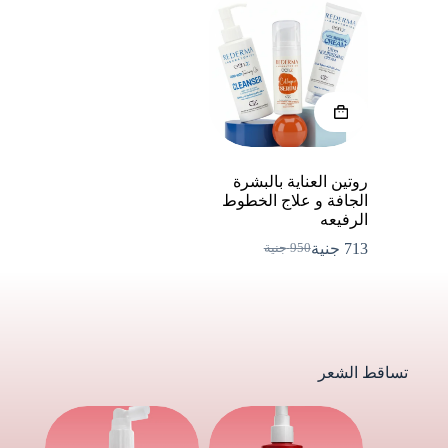
روتين العناية بالبشرة
الجافة و علاج الخطوط
الرفيعه
713
جنية
950
جنية
السعر
السعر
الحالي
الأصلي
هو:
هو:
950 EGP.
713 EGP.
تساقط الشعر